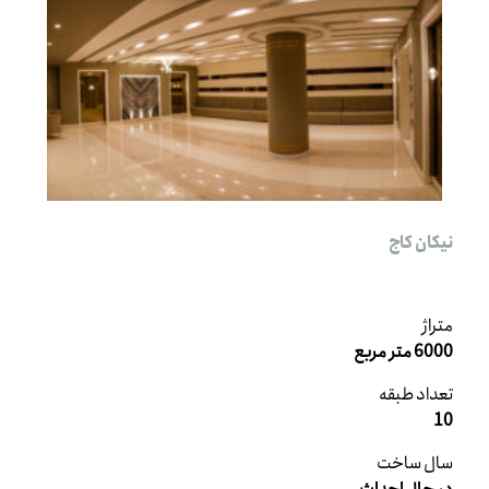
نیکان کاج
متراژ
6000 متر مربع
تعداد طبقه
10
سال ساخت