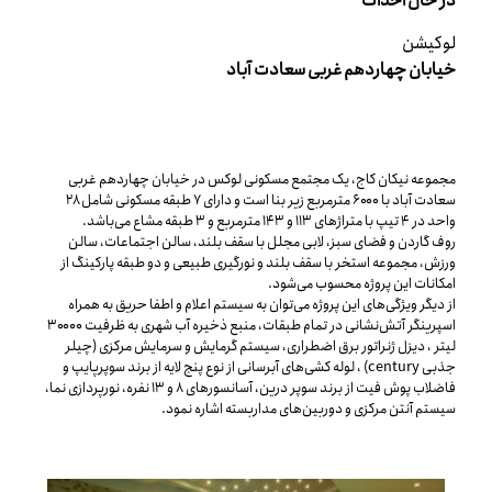
در حال احداث
لوکیشن
خیابان چهاردهم غربی سعادت آباد
مجموعه نیکان کاج، یک مجتمع مسکونی لوکس در خیابان چهاردهم غربی
سعادت آباد با ۶۰۰۰ مترمربع زیر بنا است و دارای ۷ طبقه مسکونی شامل ۲۸
واحد در ۴ تیپ با متراژهای ۱۱۳ و ۱۴۳ مترمربع و ۳ طبقه مشاع می‌باشد.
روف گاردن و فضای سبز، لابی مجلل با سقف بلند، سالن اجتماعات، سالن
ورزش، مجموعه استخر با سقف بلند و نورگیری طبیعی و دو طبقه پارکینگ از
امکانات این پروژه محسوب می‌شود.
از دیگر ویژگی‌های این پروژه می‌توان به سیستم اعلام و اطفا حریق به همراه
اسپرینگر آتش‌نشانی در تمام طبقات، منبع ذخیره آب شهری به ظرفیت ۳۰۰۰۰
لیتر ، دیزل ژنراتور برق اضطراری، سیستم گرمایش و سرمایش مرکزی (چیلر
جذبی century) ، لوله کشی‌های آبرسانی از نوع پنج لایه از برند سوپرپایپ و
فاضلاب پوش فیت از برند سوپر درین، آسانسورهای ۸ و ۱۳ نفره، نورپردازی نما،
سیستم آنتن مرکزی و دوربین‌های مداربسته اشاره نمود.